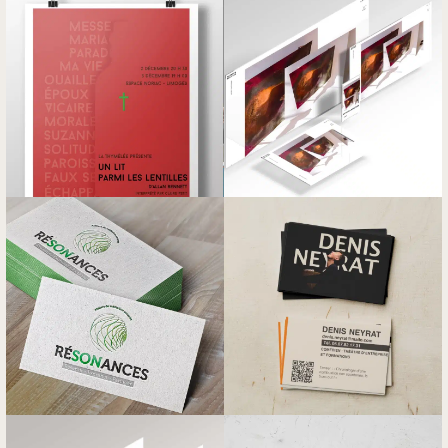
et PME en Nouvelle-Aquitaine et à
distance.
NAVIGATION
CONTACT
Gaël Bardon
Création de site
Limoges, Haute-Vienne (87)
Com & print
06 14 50 70 49
Maintenance web
Cybersécurité
Projets
Travailler avec moi
Contact
2026 Topiaria — Gaël Bardon ·
Mentions légales