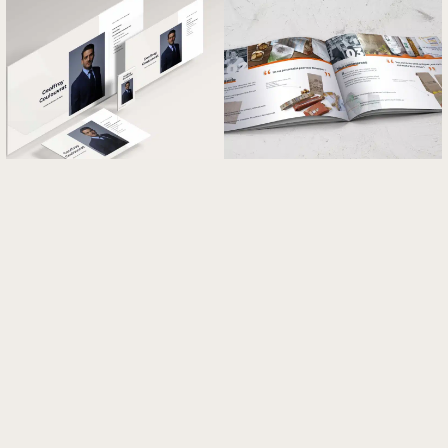
ACTIVATEUR FRANCE NUM
Référencé en transformation numérique
Ce site a été conçu avec une attention particulière portée à l'accessibilité :
contrastes conformes aux critères
WCAG AA
, respect des préférences de
mouvement réduit.
JE SUIS CO-CRÉATEUR DU JEU LES GUMLOS